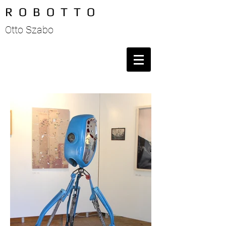
R O B O T T O
Otto Szabo