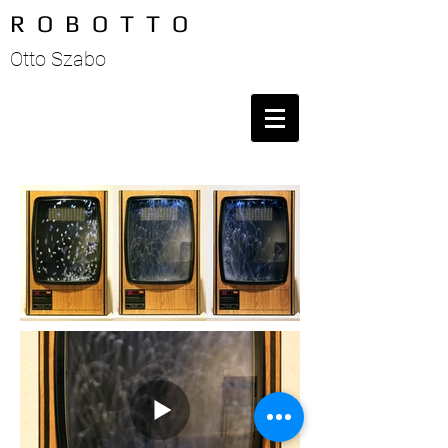
R O B O T T O
Otto Szabo