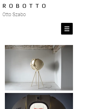
R O B O T T O
Otto Szabo