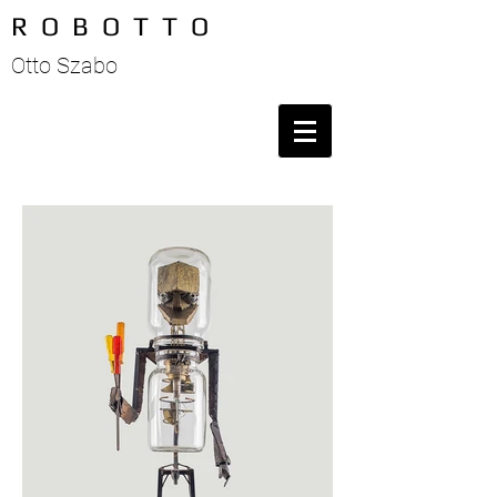
R O B O T T O
Otto Szabo